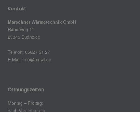
Kontakt
Marschner Wärmetechnik GmbH
Räberweg 11
29345 Südheide
Telefon: 05827 54 27
E-Mail: info@amwt.de
Öffnungszeiten
Montag – Freitag:
nach Vereinbarung