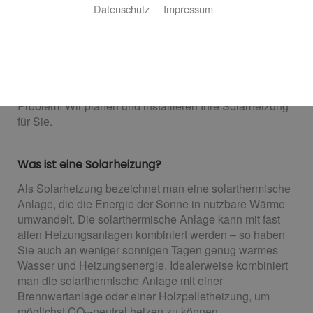
Datenschutz
Impressum
Marschner Wärmetechnik GmbH: Ihr Partner
für nachhaltiges Heizen in Unterlüß
Sie möchten die unendliche Energie der Sonne nutzen,
um in Ihrem Haus für wohlige Wärme zu sorgen? Kein
Problem! Wir planen und installieren Ihre Solarheizung
für Sie.
Was ist eine Solarheizung?
Als Solarheizung bezeichnet man eine solarthermische
Anlage, die die Energie der Sonne in nutzbare Wärme
umwandelt. Die solarthermische Anlage kann mit fast
allen Heizungsanlagen kombiniert werden – so haben
Sie auch an weniger sonnigen Tagen genug warmes
Wasser und Heizungsenergie. Idealerweise kombiniert
man die solarthermische Anlage mit einer
Brennwertanlage oder einer Holzpelletheizung, um
möglichst CO
-neutral heizen zu können.