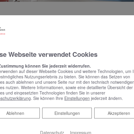
 Anlagen – ein Spezialist
des sind ein nicht zu unterschätzender Kostenfaktor. Gerade f
se Webseite verwendet Cookies
rzeugung sowie eine durchdachte Verteilung hohe Kosten einspar
 ob Öl- oder Gasheizung, BHKW oder erneuerbare Energien – ei
Zustimmung können Sie jederzeit widerrufen.
ung bei der Wartung. Wir sind Ihr Ansprechpartner, wenn Sie die 
erwenden auf dieser Webseite Cookies und weitere Technologien, um 
 Ihrer Heizanlage in sicheren Händen wissen wollen.
estmögliches Nutzungserlebnis zu bieten. Sie können das Setzen von
es auch ablehnen und unsere Seite nur mit den technisch notwendige
 Ausgaben und schont Ressourcen.
es nutzen. Weitere Informationen, sowie eine detaillierte Übersicht der
es und eingesetzten Technologien finden Sie in unserer
bt es viele Möglichkeiten, ökonomisch und umweltbewusst zu h
schutzerklärung
. Sie können Ihre
Einstellungen
jederzeit ändern.
e mit erneuerbaren Energieträgern betrieben werden.
Ablehnen
Ablehnen
Einstellungen
Akzeptieren
ch anspruchsvolle Anlagen
fahrung
mit komplexen Sanitäranlagen, Heizungsanlagen jeder
Datenschutz
Impressum
en und Blockheizkraftwerken. Wir freuen uns darauf, Ihr Projekt