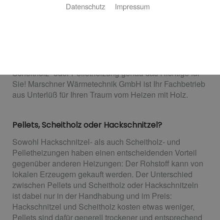
Datenschutz
Impressum
Nachhaltige Wärme im ganzen Haus
Eine bessere CO
-Bilanz, auf lange Sicht geringere
2
Kosten im Betrieb, ein nachwachsender Rohstoff als
Heizmittel – klingt gut? Dann ist eine Hackschnitzel-,
Scheitholz- oder Pelletheizung genau das Richtige für
Sie! Marschner Wärmetechnik GmbH ist Ihr Fachbetrieb
aus Unterlüß für Ihren Traum vom Heizen mit Holz.
Pellets, Scheitholz oder Hackschnitzel?
Sowohl Hackschnitzel- als auch Scheitholz- und
Pelletheizungen haben einen entscheidenden Vorteil
gegenüber anderen Heizungen: Der Rohstoff kann von
lokalen Erzeugern gekauft werden. Der Unterschied
zwischen Pellets und Scheitholz oder Hackschnitzeln
ist dabei nur in der Handhabung und im Preis:
Hackschnitzel und Scheitholz kosten etwas weniger,
Pellets sind dafür generell trockener und entsprechend