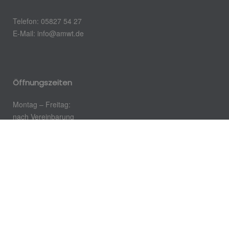
Telefon: 05827 54 27
E-Mail: info@amwt.de
Öffnungszeiten
Montag – Freitag:
nach Vereinbarung
Impressum
AGB
Datenschutz
Kontakt
Barrierefreiheit