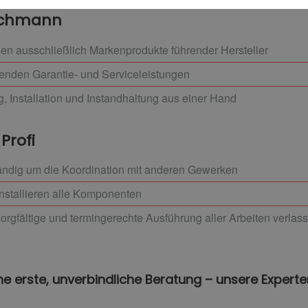
Fachmann
en ausschließlich Markenprodukte führender Hersteller
senden Garantie- und Serviceleistungen
, Installation und Instandhaltung aus einer Hand
Profi
ndig um die Koordination mit anderen Gewerken
 installieren alle Komponenten
sorgfältige und termingerechte Ausführung aller Arbeiten verlas
ine erste, unverbindliche Beratung – unsere Expert