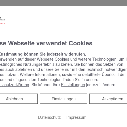
zahlt macht
forderungen gerecht werden. Nicht nur, dass das Material tägl
udem hohen Standards entsprechen, um keine Schadstoffe ins
r setzen wir auf Qualitätsprodukte führender Hersteller, die sich
se Webseite verwendet Cookies
Zustimmung können Sie jederzeit widerrufen.
erwenden auf dieser Webseite Cookies und weitere Technologien, um 
estmögliches Nutzungserlebnis zu bieten. Sie können das Setzen von
ot für Sie
es auch ablehnen und unsere Seite nur mit den technisch notwendige
es nutzen. Weitere Informationen, sowie eine detaillierte Übersicht der
es und eingesetzten Technologien finden Sie in unserer
schutzerklärung
. Sie können Ihre
Einstellungen
jederzeit ändern.
anung und Beratung
duelle Planung, basierend auf Ihren Wünschen und Ideen
Ablehnen
Ablehnen
Einstellungen
Akzeptieren
ellerunabhängig eine Auswahl an Produkten für Ihr Projekt
Datenschutz
Impressum
alten Sie eine transparente Kostenaufstellung ohne Überrasch