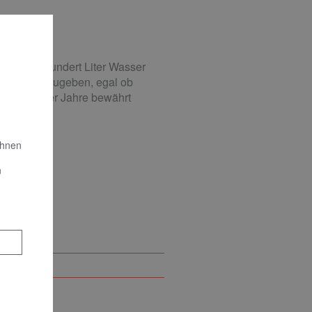
ich über hundert Liter Wasser
 Wasser abzugeben, egal ob
 bereits über Jahre bewährt
Ihnen
n
ungen